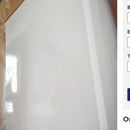
B
E
T
O