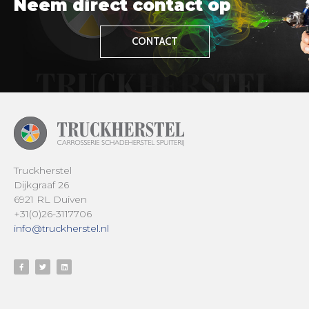
Neem direct contact op
CONTACT
Truckherstel
Dijkgraaf 26
6921 RL Duiven
+31(0)26-3117706
info@truckherstel.nl