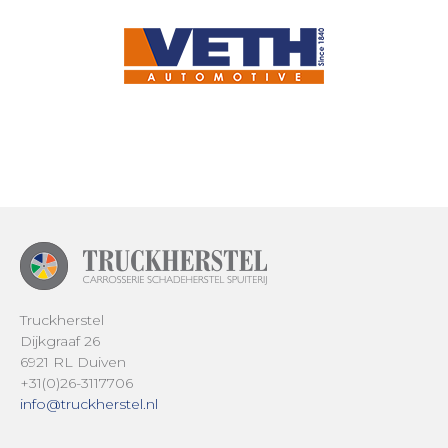
Truckherstel
Dijkgraaf 26
6921 RL Duiven
+31(0)26-3117706
info@truckherstel.nl