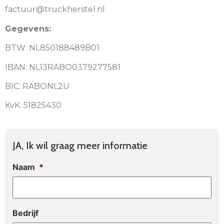
factuur@truckherstel.nl
Gegevens:
BTW:
NL850188489B01
IBAN:
NL13RABO0379277581
BIC:
RABONL2U
KvK:
51825430
JA, Ik wil graag meer informatie
Naam
*
Bedrijf